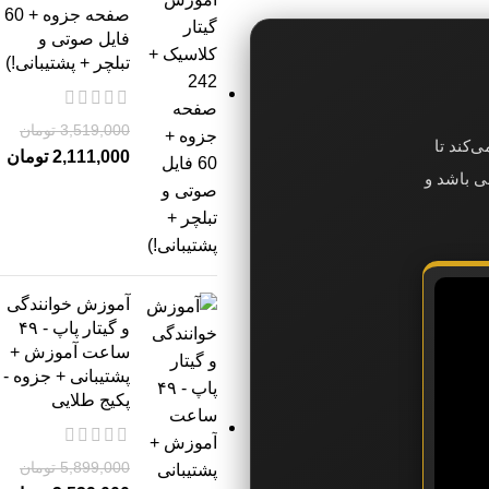
صفحه جزوه + 60
فایل صوتی و
تبلچر + پشتیبانی!)
3,519,000
تومان
‌کند تا
2,111,000
تومان
می باشد و
آموزش خوانندگی
و گیتار پاپ - ۴۹
ساعت آموزش +
پشتیبانی + جزوه -
پکیج طلایی
5,899,000
تومان