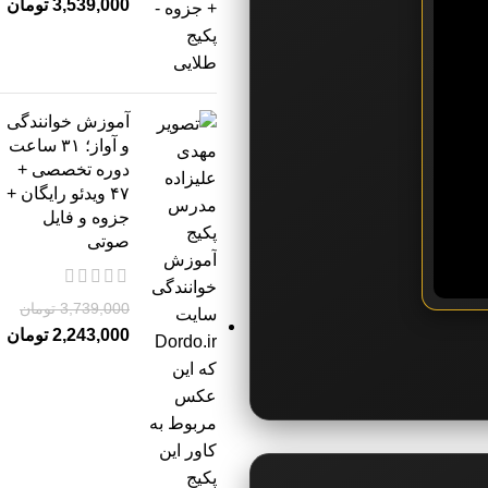
3,539,000
تومان
آموزش خوانندگی
و آواز؛ ۳۱ ساعت
دوره تخصصی +
۴۷ ویدئو رایگان +
جزوه و فایل
صوتی
3,739,000
تومان
2,243,000
تومان