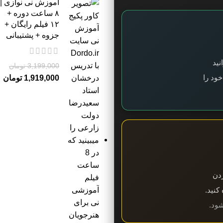
آموزش نی نوازی |
۸ ساعت دوره +
۱۲ فیلم رایگان +
جزوه + پشتیبانی
نید
3,199,000
تومان
ود را
1,919,000
تومان
ردن
کنید.
شود.