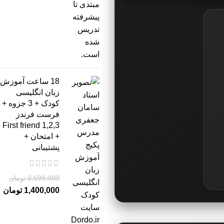
18 ساعت آموزش
زبان انگلیسی
کودک + 3 جزوه +
فرست فرندز
2,3,First friend 1
+ امتحان +
پشتیبانی
3,699,000
تومان
1,400,000
تومان