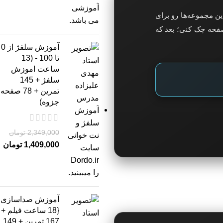
ن مجموعه‌ها رو برای
 صفحه چک کنی؛ بعد که
آموزش سلفژ از 0
تا 100 - (13
ساعت اموزش
سلفژ + 145
تمرین + 78 صفحه
جزوه)
2,349,000
تومان
1,409,000
تومان
آموزش صداسازی
{18 ساعت فیلم +
167 تمرین + 149