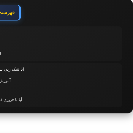
فهرست 
ج
این 5 وی
آیا تنبک زدن
آموزش 
آیا با «روزی فقط ۲۰ دقیقه» می‌توان آموزش و یادگیری تن