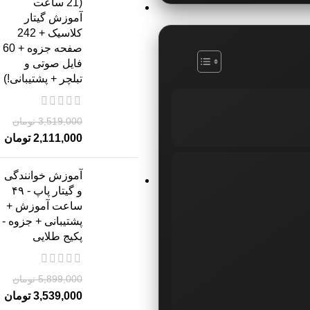
(21 ساعت
آموزش گیتار
کلاسیک + 242
صفحه جزوه + 60
فایل صوتی و
تبلچر + پشتیبانی!)
3,519,000
تومان
2,111,000
تومان
آموزش خوانندگی
و گیتار پاپ - ۴۹
ساعت آموزش +
پشتیبانی + جزوه -
پکیج طلایی
5,899,000
تومان
3,539,000
تومان