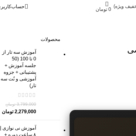
خفیف ویژه)
حساب‌کاربر
0
تومان
محصولات
آموزش سه تار از
0 تا 100 (50
جلسه آموزش +
پشتیبانی + جزوه
آموزشی و نُت سه
تار)
3,799,000
تومان
2,279,000
تومان
آموزش نی نوازی |
۸ ساعت دوره +