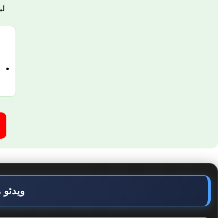
لی
ویدئو های 1 تا 17 آمو