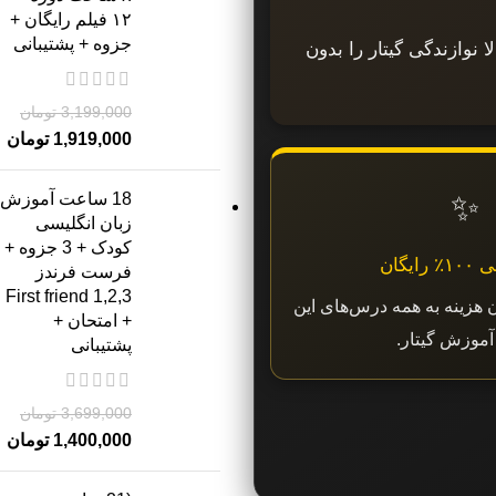
۱۲ فیلم رایگان +
جزوه + پشتیبانی
 نوازندگی گیتار را بدون
3,199,000
تومان
1,919,000
تومان
✨
18 ساعت آموزش
زبان انگلیسی
کودک + 3 جزوه +
ایگان
فرست فرندز
2,3,First friend 1
 هزینه به همه درس‌های این
+ امتحان +
آموزش گیتار.
پشتیبانی
3,699,000
تومان
1,400,000
تومان