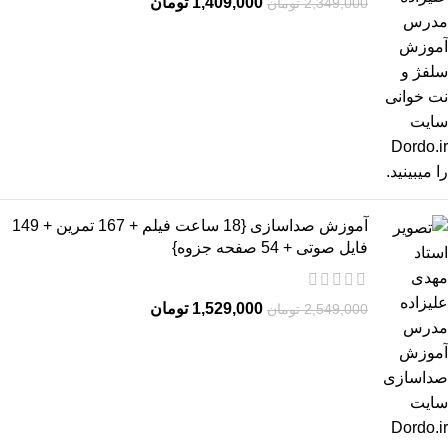
1,409,000
تومان
2,349,000
تومان
آموزش صداسازی {18 ساعت فیلم + 167 تمرین + 149
فایل صوتی + 54 صفحه جزوه}
1,529,000
تومان
2,549,000
تومان