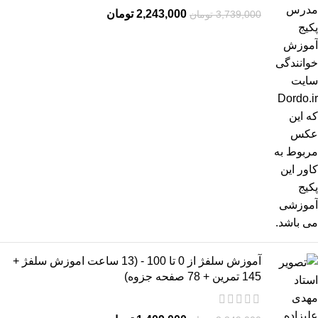
2,243,000
تومان
3,739,000
تومان
آموزش سلفژ از 0 تا 100 - (13 ساعت اموزش سلفژ +
145 تمرین + 78 صفحه جزوه)