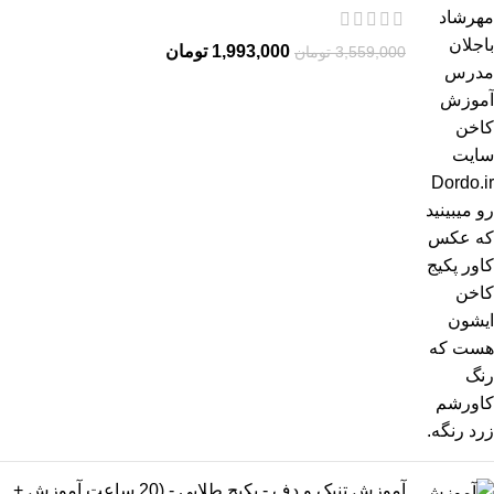
1,993,000
تومان
3,559,000
تومان
آموزش تنبک و دف - پکیج طلایی - (20 ساعت آموزش +