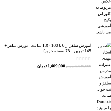
آموزش سلفژ از 0 تا 100 - (13 ساعت اموزش سلفژ +
145 تمرین + 78 صفحه جزوه)
1,409,000
تومان
2,349,000
تومان