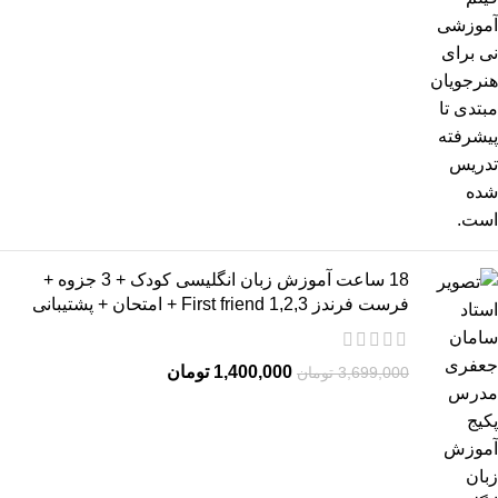
18 ساعت آموزش زبان انگلیسی کودک + 3 جزوه +
فرست فرندز 2,3,First friend 1 + امتحان + پشتیبانی
1,400,000
تومان
3,699,000
تومان