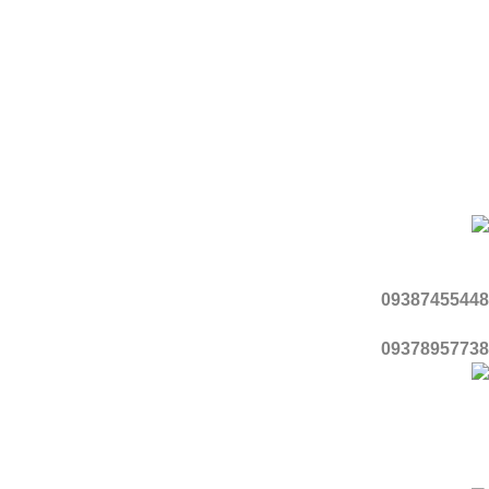
آپارات
تلگرام
یوتیوب
اینستاگرام
واتساپ
تماس با ما
موبایل
09387455448
09378957738
آدرس
قزوین، شهر محمدیه، منطقه ۳، گلبرگ ۵، پلاک ۱
با اطمینان خرید کنید