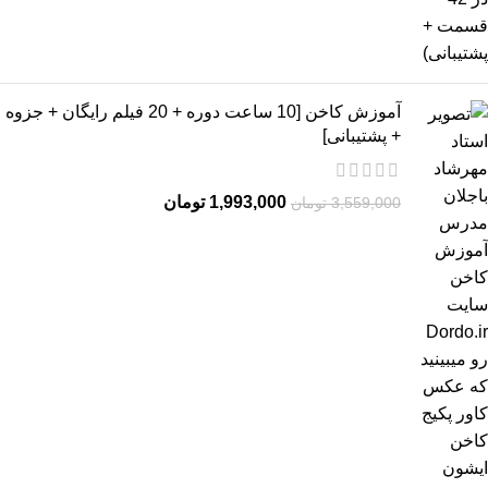
آموزش کاخن [10 ساعت دوره + 20 فیلم رایگان + جزوه
+ پشتیبانی]
1,993,000
تومان
3,559,000
تومان