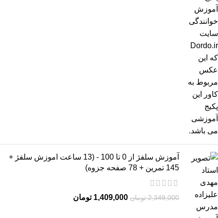
آموزش سلفژ از 0 تا 100 - (13 ساعت اموزش سلفژ +
145 تمرین + 78 صفحه جزوه)
1,409,000
تومان
2,349,000
تومان