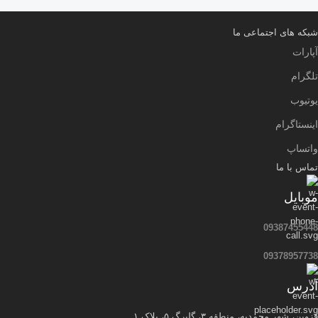
شبکه های اجتماعی ما
آپارات
تلگرام
یوتیوب
اینستاگرام
واتساپ
تماس با ما
موبایل
09387455448
09378957738
آدرس
قزوین، شهر محمدیه، منطقه ۳، گلبرگ ۵، پلاک ۱