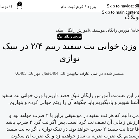
0
ورود / فرم ثبت نام
0
توما
Skip to navigation
Skip to main content
وبلاگ
خانه
آموزش رایگان موسیقی
آموزش رایگان تنبک
آموزش رایگان تنبک
وزن خوانی نت سفید ریتم ۲/۴ در تنبک
نوازی
منتشر شده در
علی عارف نیا
بهمن 18, 1404
فعال مهر 16, 1403
0
در این قسمت آموزش رایگان تنبک قصد داریم با وزن خوانی نت سفید
آشنا شویم و یادبگیریم باید چگونه آن را ریتم خوانی کرده و بنوازیم.
می دانیم که هر نت سفید در موسیقی برابر با ۲ ضرب خواهد بود و
ارزش زمانی آن نصف نت گرد است. پس اگر نت گرد ۴ ضرب باشد
قاعدتا نت سفید ۲ ضرب خواهد بود. در تنبک نوازی، اگر به نت سفید
رسیدیم یک ضرب ضربه به ساز خواهیم زد و یک ضرب آن سکوت