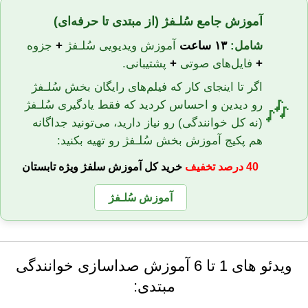
آموزش جامع سُلـفژ (از مبتدی تا حرفه‌ای)
شامل:
۱۳ ساعت
آموزش ویدیویی سُلـفژ
+
جزوه
+
فایل‌های صوتی
+
پشتیبانی.
اگر تا اینجای کار که فیلم‌های رایگان بخش سُلـفژ
🎶
رو دیدین و احساس کردید که فقط یادگیری سُلـفژ
(نه کل خوانندگی) رو نیاز دارید، می‌تونید جداگانه
هم پکیج آموزش بخش سُلـفژ رو تهیه بکنید:
40 درصد تخفیف
خرید کل آموزش سلفژ ویژه تابستان
آموزش سُلـفژ
ویدئو های 1 تا 6 آموزش صداسازی خوانندگی
مبتدی: