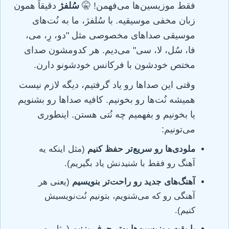
فقط موزیسین‌ها می‌فهمن! 🤫
سُلفژ
دقیقاً همون
زبان مخفی موسیقیه. با سُلفژ، ما به نُت‌های
موسیقی صداهای مخصوصی مثل "دو، رِ، می،
فا، سُل، لا، سی" می‌دیم. هر کدومشون صدای
مختص خودشون با فرکانس خودشونو دارن.
وقتی این صداها رو یاد گرفتیم، دیگه لازم نیست
همیشه نُت‌ها رو بخونیم. کافیه صداها رو بشنویم
یا بخونیم و بفهمیم چه نُتی هستن. اینطوری
می‌تونیم:
ملودی‌ها رو سریع‌تر حفظ کنیم
(مثل اینکه یه
آهنگ رو فقط با شنیدنش یاد بگیریم).
آهنگ‌های جدید رو راحت‌تر بنویسیم
(یعنی هر
آهنگی رو که می‌شنویم، بتونیم نُت‌نویسیش
کنیم).
با بقیه موزیسین‌ها بهتر حرف بزنیم
(مثل یه