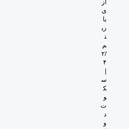
از
ی
با
ری
ت
م
۲/
۴
|
س
ک
و
ت
د
و