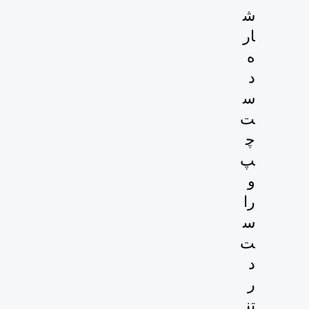
ش
ار
ه
د
س
ت
چ
پ
و
را
س
ت
د
ر
تن