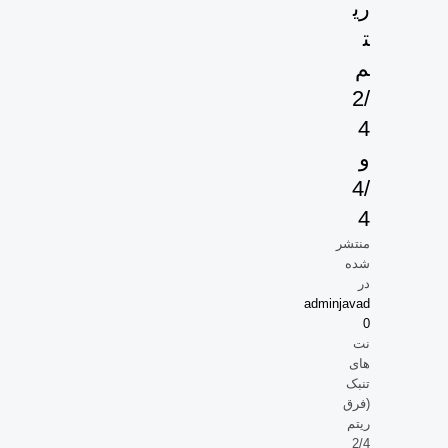
ری
ت
م
2/
4
و
4/
4
منتشر
شده
در
adminjavad
0
نت
های
تنبک
(فرق
ریتم
2/4