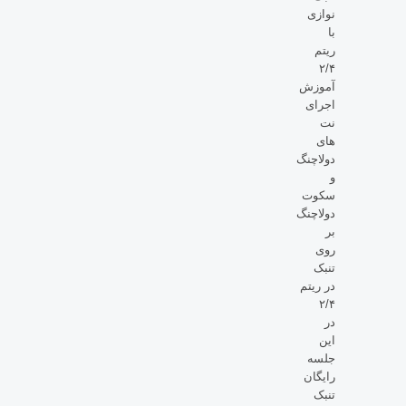
نوازی
با
ریتم
۲/۴
آموزش
اجرای
نت
های
دولاچنگ
و
سکوت
دولاچنگ
بر
روی
تنبک
در ریتم
۲/۴
در
این
جلسه
رایگان
تنبک