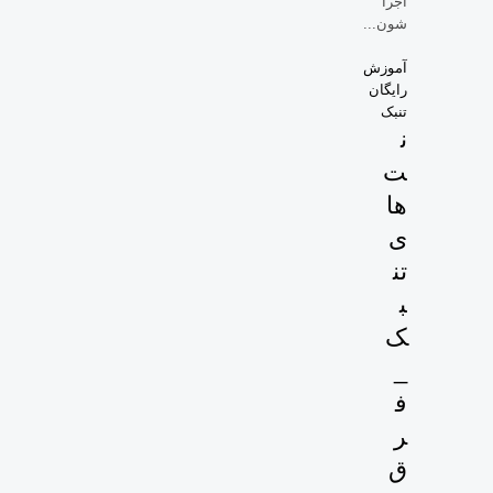
اجرا
شون...
آموزش
رایگان
تنبک
ن
ت
ها
ی
تن
ب
ک
_
ف
ر
ق