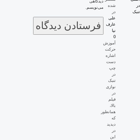
دیدگاهی
در
شده
می‌نویسم.
تنبک
در
علی
عارف
نیا
0
آموزش
حرکت
اشاره
دست
چپ
در
تنبک
نوازی
در
فیلم
بالا،
همانطور
که
دیدید
در
این