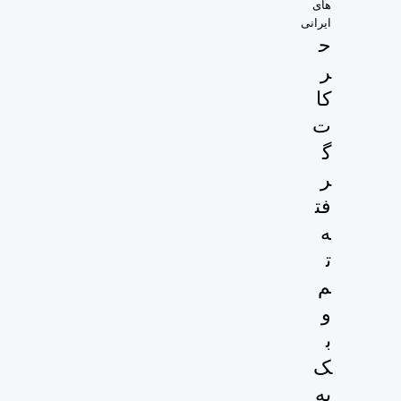
های
ایرانی
ح
ر
کا
ت
گ
ر
فت
ه
ت
م
و
ب
ک
به