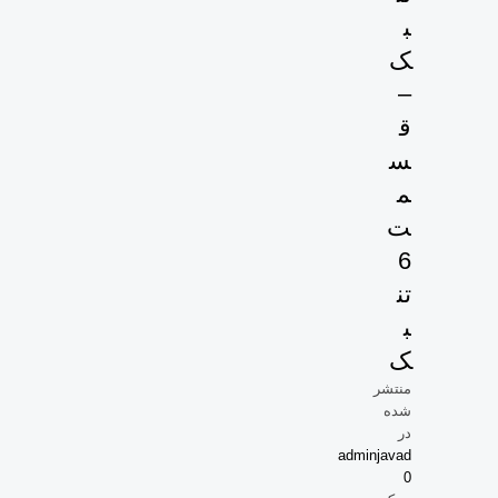
ب
ک
–
ق
س
م
ت
6
تن
ب
ک
منتشر
شده
در
adminjavad
0