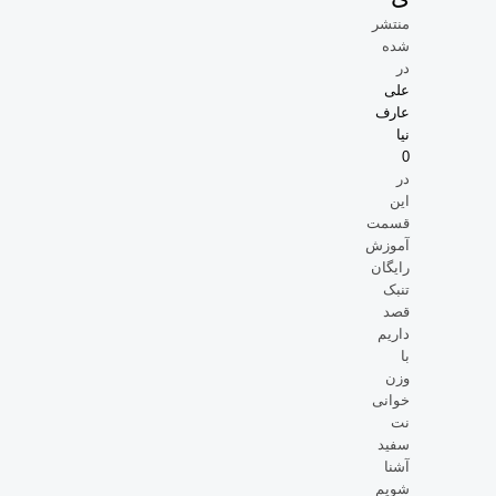
منتشر
شده
در
علی
عارف
نیا
0
در
این
قسمت
آموزش
رایگان
تنبک
قصد
داریم
با
وزن
خوانی
نت
سفید
آشنا
شویم