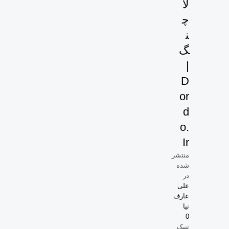
لا
چ
ن
گ
|
D
Or
D
O.
Ir
منتشر
شده
در
علی
عارف
نیا
0
تنبک