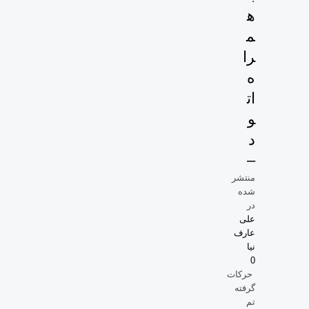
ه
م
را
ه
ات
و
د
–
منتشر
شده
در
علی
عارف
نیا
0
حرکات
گرفته
تم