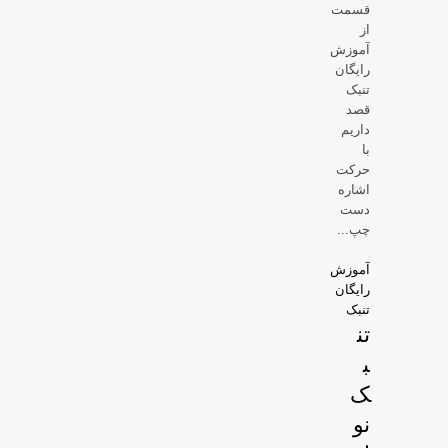
قسمت
از
آموزش
رایگان
تنبک
قصد
داریم
با
حرکت
اشاره
دست
چپ...
آموزش
رایگان
تنبک
تن
ب
ک
نو