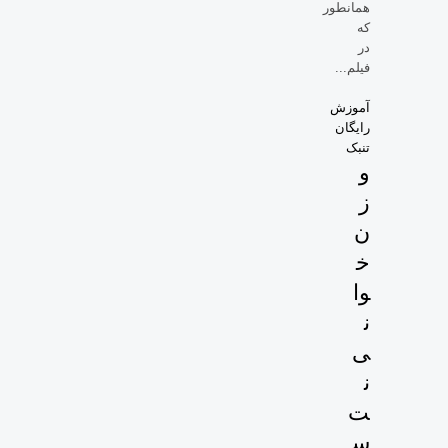
همانطور
که
در
فیلم...
آموزش
رایگان
تنبک
و
ز
ن
خ
وا
ن
ی
ن
ت
س