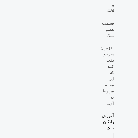
و
4/4)
قسمت
هفتم
تنبک:
عزیزان
هنرجو
دقت
کنند
که
این
مقاله
مربوط
به
آم...
آموزش
رایگان
تنبک
ا