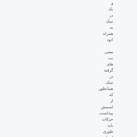
و
بک
در
تنبک
به
همراه
اتود
معنی
نت
های
گرفته
در
تنبک:
همانطور
که
از
اسمش
پیداست،
حرکات
باید
طوری