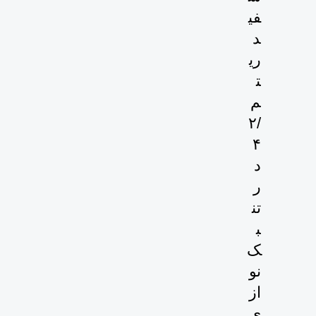
فی
د
ری
ت
م
۲/
۴
د
ر
تن
ب
ک
نو
از
ی