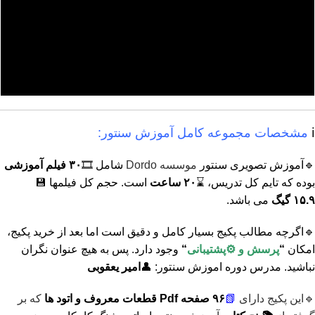
ℹ️
مشخصات مجموعه کامل آموزش سنتور:
🔹آموزش تصویری سنتور
موسسه Dordo
شامل 🎞️
۳۰ فیلم آموزشی
بوده که تایم کل تدریس، ⌛
۲۰ ساعت
است. حجم کل فیلمها 💾
۱۵.۹ گیگ
می باشد.
🔹اگرچه مطالب پکیج بسیار کامل و دقیق است اما بعد از خرید پکیج،
امکان
“
پرسش و ⚙️پشتیبانی
“
وجود دارد. پس به هیچ عنوان نگران
نباشید. مدرس دوره اموزش سنتور: 👤
امیر یعقوبی
🔹این پکیج دارای
📗
۹۶ صفحه Pdf قطعات معروف و اتود ها
که بر