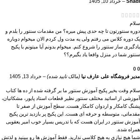
Shadi
–
خرداد 10, 1405
سلام
دوره سنتورتون تا چه حدی پیش میره؟ من مقدمات سنتور را بلدم و
یک دوره کلاس می رفتم ولی یه مدت ول کردم الان میخوام دوباره
یادگیری ساز سنتور را شروع کنم. میخوام بدونم آیا میتونم با پکیج
سنتور شما در منزل واقعا یاد بگیرم؟؟
0
0
مدیر فروشگاه
علی عارف نیا
(مالک تایید شده)
–
خرداد 13, 1405
سلام وقت بخیر پکیج آموزش سنتور ما بر گرفته شده از ده ها کتاب
آموزشی از اساتید مختلف سنتور نظیر قطعات استاد پایور، مشکاتیان،
پشنگ کامکار و اردوان کامکار هست. سطح آموزش از صفر تا
مقدماتی، متوسطه و حرفه ای هست. این پکیج پر بازدید ترین پکیج
آموزش سنتور در ایران هست که با تدریس بسیار خوب امیر یعقوبی
همراه شده.
شما هیچ نیازی به هیچ کلاسی ندارید. فقط آموزش ها رو ببینید و لذتش