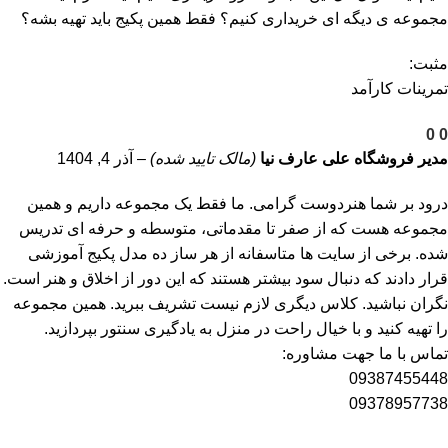
مجموعه ی دیگه ای خریداری کنیم؟ فقط همین پکیج باید تهیه بشه؟
مثبت:
تمرینات کارآمد
0
0
مدیر فروشگاه
علی عارف نیا
(مالک تایید شده)
–
آذر 4, 1404
درود بر شما هنردوست گرامی. ما فقط یک مجموعه داریم و همین
مجموعه هست که از صفر تا مقدماتی، متوسطه و حرفه ای تدریس
شده. برخی از سایت ها متاسفانه از هر ساز ده مدل پکیج آموزشی
قرار دادند که دنبال سود بیشتر هستند که این دور از اخلاق و هنر است.
نگران نباشید. کلاس دیگری لازم نیست تشریف ببرید. همین مجموعه
را تهیه کنید و با خیال راحت در منزل به یادگیری سنتور بپردازید.
تماس با ما جهت مشاوره:
09387455448
09378957738