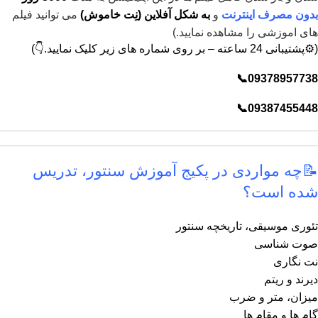
بدون مصرف اینترنت
و
به شکل آفلاین (نِت خاموش)
می توانید فیلم
های اموزشی را مشاهده نمایید.)
(⚙️پشتیبانی 24 ساعته – بر روی شماره های زیر کلیک نمایید.👇)
09378957738📞
09387455448📞
📝چه مواردی در پکیج آموزش سنتور، تدریس
شده است؟
تئوری موسیقی، تاریخچه سنتور
صوت شناسی
نت نگاری
دیرند و ریتم
میزان، متر و ضرب
گام ها و مقام ها