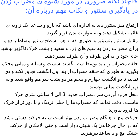
📝
چند نکته ضروری در مورد شیوه ی مضراب زدن
در یادگیری سنتور و نکات مهم درباره آن:
ارتفاع میز سنتور باید به اندازه ای باشد که بازو و ساعد، یک زاویه ی
قائمه تشکیل دهند و به موازات بدن قرار گیرند.
مقابل سنتور بنشینید به طوری که به همه سطح سنتور مسلط بوده و
برای مضراب زدن به سیم های زرد و سفید و پشت خرک ناگزیر نباشید
جای خود را به این طرف و آن طرف تغییر دهید.
حلقه مضراب را باید توسط سه انگشت شست و سبابه و میانی محکم
بگیرید به طوری که حلقه مضراب از بند اول انگشت تجاوز نکند و دق
نمایید تا دو انگشت چهارم و پنجم هر دو پشت سر هم واقع شده و به
زیر انگشت میانی بچسبد.
محل فرود آوردن سر مضراب حدودا 3 الی 4 سانتی متری خرک
هاست ، دقت نمایید که مضراب ها را خیلی نزدیک و یا دور تر از خرک
ها فرود نیاورید.
حرکت مچ به هنگام مضراب زدن بهتر است شبیه حرکت دستی باشد
که در حال چرخاندن یک شیئی دوار است و حتی الامکان از حرکت
خشک مچ و یا ساعد بپرهیزید.