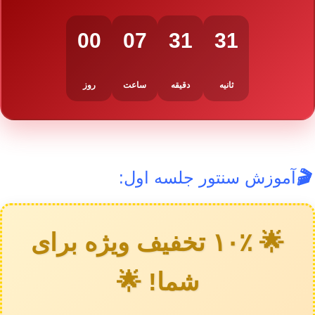
00
07
31
30
ثانیه
دقیقه
ساعت
روز
🎬
آموزش سنتور جلسه اول:
🌟 ۱۰٪ تخفیف ویژه برای
شما! 🌟