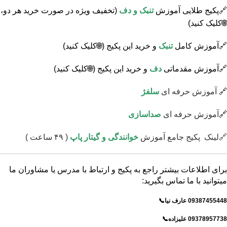
🔗پکیج طلایی آموزش
تنبک و دف
(تخفیف ویژه در صورت خرید هر دو،
🌐کلیک کنید)
🔗آموزش کامل
تنبک
و خرید این پکیج
(🌐کلیک کنید)
🔗آموزش مقدماتی
دف
و خرید این پکیج
(🌐کلیک کنید)
🔗
آموزش حرفه ای
سلفژ
🔗
آموزش حرفه ای
صداسازی
🔗لینک پکیج جامع
آموزش
خوانندگی و گیتار پاپ
( ۴۹ ساعت )
برای اطلاعات بیشتر راجع به پکیج و ارتباط با مدرس یا مشاوران ما
میتوانید با ما تماس بگیرید:
09387455448 عارف نیا📞
09378957738 علیزاده📞