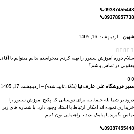
09387455448📞
09378957738📞
شهین
–
اردیبهشت 16, 1405
سلام دوره آموزش سنتور را تهیه کردم میخواستم بدانم میتوانم با آقای
یعقوبی در تماس باشم؟
0
0
مدیر فروشگاه
علی عارف نیا
(مالک تایید شده)
–
اردیبهشت 17, 1405
درود بر شما بله حتما. بله برای دوستانی که پکیج اموزش سنتور را
خریداری نموده اند امکان ارتباط با استاد وجود دارد. با شماره های زیر
تماس بگیرید یا پیامک بدید تا راهنمایی تون کنیم:
09387455448📞