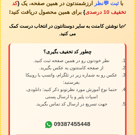
با
ثبت 💬نظر
ارزشمندتون در همین صفحه، یک
{
کد
تخفیف 10 درصدی
}
برای همین محصول دریافت کنید!
✅️
با نوشتن کامنت به سایر دوستانتون در انتخاب درست کمک
می کنید.
چطور کد تخفیف بگیری؟
نظر خودتون رو در همین صفحه ثبت کنید.
از صفحه کامنتتون یه عکس بگیرید.
عکس رو به شماره زیر در تلگرام، واتسپ یا روبیکا
بفرستید:
حتما نوع آموزش مورد نظرتونو ذکر کنید: دانلودی،
اسپات پلیر و یا ارسال پستی
جهت تسریع در ارسال کد تماس بگیرید.
09387455448