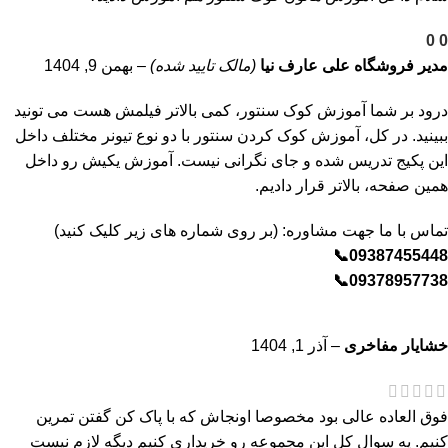
0
0
مدیر فروشگاه
علی عارف نیا
(مالک تایید شده)
–
بهمن 9, 1404
درود بر شما آموزش کوک سنتور، کمی بالاتر فیلمش هست می تونید
ببینید. در کل، آموزش کوک کردن سنتور با دو نوع تیونر مختلف داخل
این پکیج تدریس شده و جای نگرانی نیست. آموزش یکیش رو داخل
همین صفحه، بالاتر قرار دادیم.
تماس با ما جهت مشاوره: (بر روی شماره های زیر کلیک کنید)
09387455448📞
09378957738📞
خشایار مفاخری
–
آذر 1, 1404
فوق العاده عالی بود مخصوصا اونجاش که با پاک کن گفتن تمرین
کنیم. یه سوال کل این مجموعه رو خریداری کنیم دیگه لازم نیست