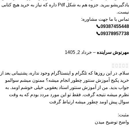
یادگیریشو ببرید. جزوه هم به شکل Pdf داره که نیاز به خرید هیچ کتابی
نیست.
تماس با ما جهت مشاوره:
09387455448📞
09378957738📞
مهرنوش سراینده
–
خرداد 2, 1405
سلام. در این روزها که تلگرام و اینستاگرام وجود نداره، پشتیبانی بعد از
خرید پکیج آموزش سنتور چطور انجام میشه؟ ممنون میشم سوالمو
جواب بدید. من از آموزش سنتور استاد یعقوبی خیلی خوشم اومد. به
نظرم میشه نتیجه گرفت. فقط تو این مورد مردد بودم که یه وقت
سوال پیش اومد چطور میشه ارتباط گرفت
مثبت:
واضح توضیح میدن