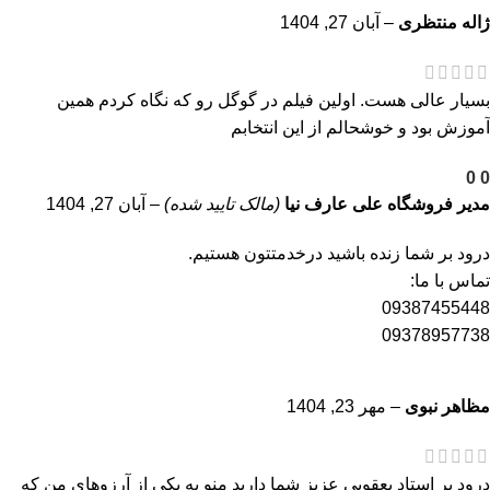
ژاله منتظری
–
آبان 27, 1404
بسیار عالی هست. اولین فیلم در گوگل رو که نگاه کردم همین
آموزش بود و خوشحالم از این انتخابم
0
0
مدیر فروشگاه
علی عارف نیا
(مالک تایید شده)
–
آبان 27, 1404
درود بر شما زنده باشید درخدمتتون هستیم.
تماس با ما:
09387455448
09378957738
مظاهر نبوی
–
مهر 23, 1404
درود بر استاد یعقوبی عزیز شما دارید منو به یکی از آرزوهای من که