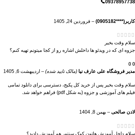
09378957738📞
کاربر(****0905182)
–
فروردین 24, 1405
سلام وقت بخیر
جزوه ای که در ویدئو ها داخلش اشاره رو از کجا میتونم تهیه کنم؟
0
0
مدیر فروشگاه
علی عارف نیا
(مالک تایید شده)
–
اردیبهشت 6, 1405
سلام وقت بخیر پس از خرید کل پکیج، دسترسی برای دانلود تمامی
فیلم های آموزشی و جزوه (به شکل pdf) فراهم خواهد شد.
لادن صالحی
–
بهمن 8, 1404
سلام داخل آموزش هاتون کوک سنتور هم آموزش دادید؟