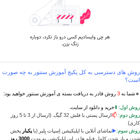
روش های دسترسی به کل پکیج آموزش سنتور به چه صورت
است؟
🔹شما به
3
روش قادر به دریافت بسته ی آموزش سنتور خواهید بود:
روش اول: ⬇️
خرید و دانلود از سایت.
روش دوم:
📫
ارسال پستی با فلش 32 گیگ. (ارسال از 3 تا 5 روز
کاری)
روش سوم:
▶️
تماشای آنلاین با اپلیکیشن اِسپات پِلیر (با
یکبار
پخش
شدن و باز شدن کامل فیلم ها در این اپلیکیشن به مدت
3000 روز