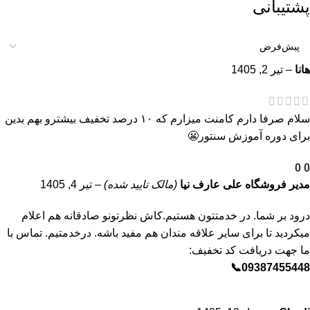
پشتیبانی
هانا
–
تیر 2, 1405
سلام صرفا دارم کامنت میزارم که ۱۰ درصد تخفیف بیشترو بهم بدین
برای دوره آموزش سنتور😬
0
0
مدیر فروشگاه
علی عارف نیا
(مالک تایید شده)
–
تیر 4, 1405
درود بر شما. در خدمتتون هستیم.کاش نظرتونو صادقانه هم اعلام
میکردید تا برای سایر علاقه مندان هم مفید باشه. درخدمتیم. تماس با
ما جهت دریافت کد تخفیف:
09387455448📞