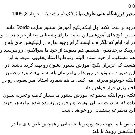
0
0
مدیر فروشگاه
علی عارف نیا
(مالک تایید شده)
–
خرداد 3, 1405
درود بر شما. نکته اول اینکه پکیج آموزش سنتور سایت Dordo مانند
سایر پکیج های آموزشی این سایت دارای پشتیبانی بعد از خرید هست و
در این ایام که تلگرام و اینستاگرام وجود نداره در اپلیکیشن های بله و
روبیکا درخدمتتون هستیم. هم میتونید از خود ما سوالاتتون رو بپرسید و
هم مستقیما از خود استاد. البته ارتباط با استاد یعقوبی منوط به این
هست که عزیزان پکیج آموزش سنتور ایشون رو تهیه کرده باشند. در
این صورت میتونید در روبیکا و پیامرسان بله به ما پیغام بدید و ضمن
اینکه خودتونو معرفی می کنید، ما هم شماره استاد امیر یعقوبی رو در
اختیارتون قرار خواهیم داد.
نکته دوم اینکه مجموعه اموزش سنتور ما بسیار کامله و تجربه نشون
داده که به ندرت سوالی توسط هنرجویان پرسیده شده اما به هر جهت
این مجموعه پشتیبانی رو خواهد داشت.
تماس با ما جهت مشاوره و یا پشتیبانی و همچنین تلفن های ما در
اپلیکیشن روبیکا یا بله: