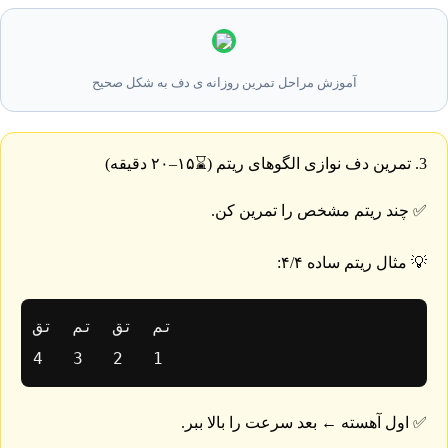
آموزش مراحل تمرین روزانه ی دف به شکل صحیح
3. تمرین دف نوازی الگوهای ریتم (⌛۱۵–۲۰ دقیقه)
✅ چند ریتم مشخص را تمرین کن.
💡 مثال ریتم ساده ۴/۴:
1   2   3   4
✅ اول آهسته ← بعد سرعت را بالا ببر.