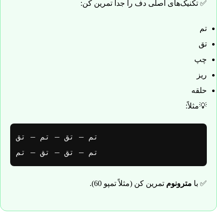
✅ تکنیک‌های اصلی دف را جدا تمرین کن:
تم
تق
چپ
ریز
حلقه
💡مثلاً:
تم – تق – تق – تم
✅ با
مترونوم
تمرین کن (مثلاً تمپو 60).