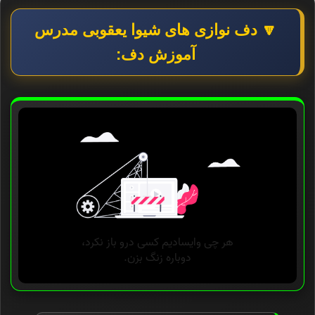
🔽 دف نوازی های شیوا یعقوبی مدرس
آموزش دف: