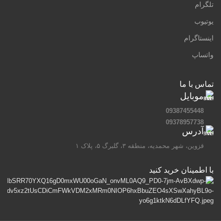
تلگرام
یوتیوب
اینستاگرام
واتساپ
تماس با ما
موبایل
09387455448
09378957738
آدرس
قزوین، شهر محمدیه، منطقه ۳، گلبرگ ۵، پلاک ۱
با اطمینان خرید کنید