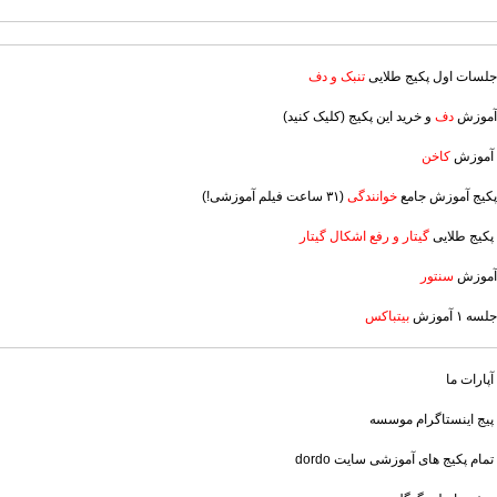
جلسات اول پکیج طلایی
تنبک و دف
آموزش
دف
و خرید این پکیج (کلیک کنید)
آموزش
کاخن
پکیج آموزش جامع
خوانندگی
(۳۱ ساعت فیلم آموزشی!)
پکیج طلایی
گیتار و رفع اشکال گیتار
آموزش
سنتور
جلسه ۱ آموزش
بیتباکس
آپارات ما
پیج اینستاگرام موسسه
تمام پکیج های آموزشی سایت dordo