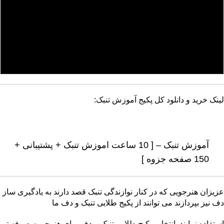
لینک خرید و دانلود کل پکیج آموزش تنبک:
آموزش تنبک – [ 10 ساعت اموزش تنبک + پشتیبانی +
150 صفحه جزوه ]
عزیزان هنرجویی که در کنار نوازندگی تنبک قصد دارند به یادگیری ساز
دف نیز بپردازند می توانند از پکیج طلایی تنبک و دف ما
استفاده نمایند. انتخاب پکیج طلایی تنبک و دف برای هنرجو به صرفه تر