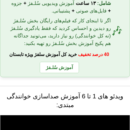
شامل:
۱۳ ساعت
آموزش ویدیویی سُلـفژ
+
جزوه
+
فایل‌های صوتی
+
پشتیبانی.
اگر تا اینجای کار که فیلم‌های رایگان بخش سُلـفژ
🎶
رو دیدین و احساس کردید که فقط یادگیری سُلـفژ
(نه کل خوانندگی) رو نیاز دارید، می‌تونید جداگانه
هم پکیج آموزش بخش سُلـفژ رو تهیه بکنید:
40 درصد تخفیف
خرید کل آموزش سلفژ ویژه تابستان
آموزش سُلـفژ
ویدئو های 1 تا 6 آموزش صداسازی خوانندگی
مبتدی: