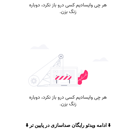
⬇️ ادامه ویدئو رایگان صداسازی در پایین تر ⬇️