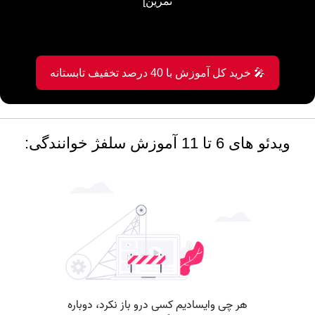
تمرین]
🎤 خرید کل آموزش با 40 درصد تخفیف تابستانه
ویدئو های 6 تا 11 آموزش سلفژ خوانندگی: