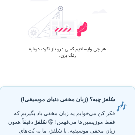
سُلفژ چیه؟ (زبان مخفی دنیای موسیقی!)
🎶
فکر کن می‌خوایم یه زبان مخفی یاد بگیریم که
فقط موزیسین‌ها می‌فهمن! 🤫
سُلفژ
دقیقاً همون
زبان مخفی موسیقیه. با سُلفژ، ما به نُت‌های