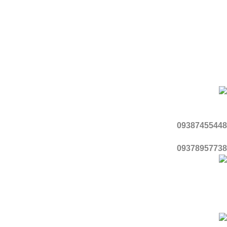
تلگرام
یوتیوب
اینستاگرام
واتساپ
تماس با ما
موبایل
09387455448
09378957738
آدرس
قزوین، شهر محمدیه، منطقه ۳، گلبرگ ۵، پلاک ۱
با اطمینان خرید کنید