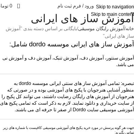
0
ورود / فرم ثبت نام
0
توما
Skip to navigation
Skip to main content
آموزش ساز های ایرانی
خانه
آموزش رایگان موسیقی
بایگانی بر اساس دسته بندی "آموزش
ساز های ایرانی"
آموزش ساز های ایرانی موسسه dordo شامل:
آموزش سنتور، آموزش دف، آموزش تنبک، آموزش دف و آموزش نی
می باشد.
تبصره: تمامی آموزش ساز های سنتی ایرانی موسسه dordo به
منظور آشنایی هنرجویان با پکیج های آموزشی بوده و در صورتی که
هنرجویان از آموزش های رایگان رضایت داشتند، می توانند کل پکیج را
از سایت خریداری و دانلود نمایند. لازم به ذکر است که تمامی پکیج های
آموزشی موسیقی سایت Dordo از صفر تا حرفه ای می باشند.
جهت هر گونه پرسش در مورد خرید پکیج های آموزشی موسیقی کافیست با شماره های زیر
تماس بگیرید: