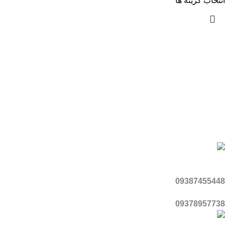
انتخاب گزینه ها
شبکه های اجتماعی ما
آپارات
تلگرام
یوتیوب
اینستاگرام
واتساپ
تماس با ما
موبایل
09387455448
09378957738