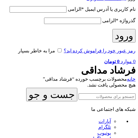
نام کاربری یا آدرس ایمیل
*
الزامی
گذرواژه
*
الزامی
ورود
رمز عبور خود را فراموش کرده اید؟
مرا به خاطر بسپار
0
موارد
0
تومان
فرشاد مداقی
خانه
محصولات برچسب خورده “فرشاد مداقی”
هیچ محصولی یافت نشد.
جست و جو
شبکه های اجتماعی ما
آپارات
تلگرام
یوتیوب