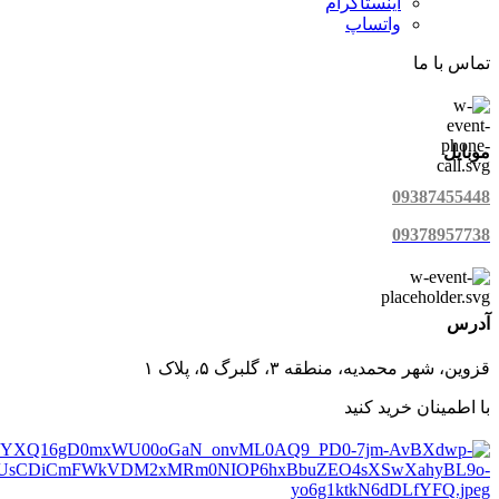
اینستاگرام
واتساپ
تماس با ما
موبایل
09387455448
09378957738
آدرس
قزوین، شهر محمدیه، منطقه ۳، گلبرگ ۵، پلاک ۱
با اطمینان خرید کنید