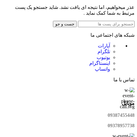
عذر میخواهیم، اما نتیجه ای یافت نشد. شاید جستجو یک پست
مرتبط به شما کمک نماید .
جست و جو
شبکه های اجتماعی ما
آپارات
تلگرام
یوتیوب
اینستاگرام
واتساپ
تماس با ما
موبایل
09387455448
09378957738