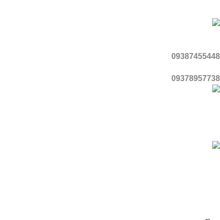
تماس با ما
موبایل
09387455448
09378957738
آدرس
قزوین، شهر محمدیه، منطقه ۳، گلبرگ ۵، پلاک ۱
با اطمینان خرید کنید