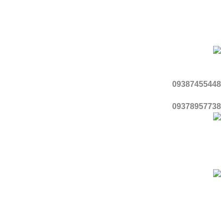
اینستاگرام
واتساپ
تماس با ما
موبایل
09387455448
09378957738
آدرس
قزوین، شهر محمدیه، منطقه ۳، گلبرگ ۵، پلاک ۱
با اطمینان خرید کنید