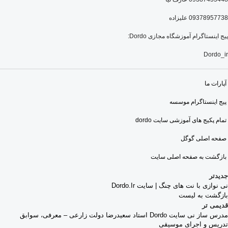
09378957738 علیزاده
پیج اینستاگرام آموزشگاه مجازی Dordo:
Dordo_ir
آپارات ما
پیج اینستاگرام موسسه
تمام پکیج های آموزشی سایت dordo
صفحه اصلی گوگل
بازگشت به صفحه اصلی سایت
جدیدتر
نی نوازی با نت های چنگ | سایت Dordo.ir
بازگشت به لیست
قدیمی تر
مدرس ساز نی سایت Dordo استاد سعیدرضا دولت زارعی – معرفی، سوابق
تدریس و اجرای موسیقی