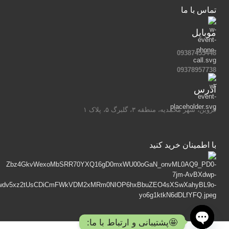
تماس با ما
موبایل
09387455448
09378957738
آدرس
قزوین، شهر محمدیه، منطقه ۳، گلبرگ ۵، پلاک ۱
با اطمینان خرید کنید
🤩پشتیبانی و ارتباط با ما: