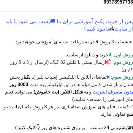
09378957738
پس از خرید، پکیج آموزشی برای ما 🚚پست می شود یا باید
از سایت
📥
دانلود کنیم؟
🔹شما به
3
روش قادر به دریافت بسته ی آموزشی خواهید بود:
روش اول: ⬇️
خرید و دانلود از سایت.
روش دوم:
📫
ارسال پستی با فلش 32 گیگ. (ارسال از 3 تا 5 روز
کاری)
روش سوم:
▶️
تماشای آنلاین با اپلیکیشن اِسپات پِلیر (با
یکبار
پخش
شدن و باز شدن کامل فیلم ها در این اپلیکیشن به مدت
3000 روز
بدون مصرف اینترنت
و
به شکل آفلاین (نِت خاموش)
می توانید فیلم
های اموزشی را مشاهده نمایید.)
✅کیفیت فیلم های آموزش صداسازی، در هر 3 روش یکسان است و
هیچ تفاوتی ندارند.
(
🤝
پشتیبانی 24 ساعته – بر روی شماره های زیر 👇کلیک کنید:)