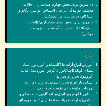
۱۱ تمرین برای بخش چهارم صداسازی: (حالات
مختلف خوانندگی در بیان احساس (نوانس، لگاتو و
استاکاتو، حالت های فرا تکنیکی))
۶ تمرین برای بخش پنجم صداسازی: (انتخاب
سبک، انتخاب شعر، آهنگ، تمرینات ژوست
خواندن)
10:
💠
آموزش انواع آرایه ها (گلیساندو، آپوژیاتور، پسا،
پیشای کوتاه (آچیاکاتورا)، گزش (موردنت)، قلاب
(گروپتو)، تحریر و ویبراتو)
آشنایی بار انواع تحریر (شرقی و غربی) و ارائه
تمرینات متنوع برای تقویت تحریر زدن
آشنایی با انواع ویبراتو (ویبراتو گلویی، حنجره ای و
شکمی) و ارائه تمرینات متنوع برای تقویت ویبراتو
شکمی