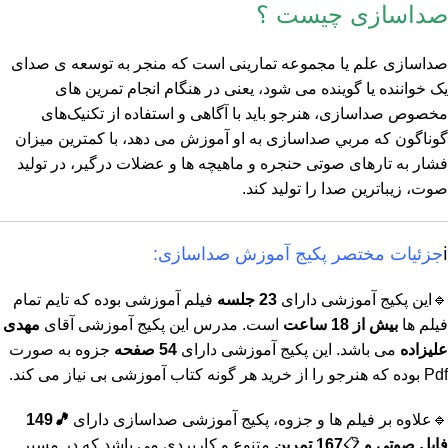
صداسازی چیست ؟
صداسازی علم يا مجموعه تمارينی است که منجر به توسعه ی صدای
يک خواننده یا گوينده می شود، يعنی در هنگام انجام تمرین های
مخصوص صداسازی، هنرجو بايد با آگاهی و استفاده از تکنيک‌های
گوناگون که مربي صداسازی به او آموزش می دهد، با کمترين ميزان
فشار به تارهای صوتی حنجره و ماهیچه ها و عضلات درگير، در توليد
صوت، زيبا‌ترين صدا را توليد کند.
ℹ️
جزئیات مختصر پکیج آموزش صداسازی:
🔹این پکیج آموزشی دارای
23 جلسه
فیلم آموزشی بوده که تایم تمام
فیلم ها
بیش از 18 ساعت
است. مدرس این پکیج آموزشی آقای
مهدی
علیزاده
می باشد. این پکیج آموزشی دارای
54 صفحه
جزوه
به صورت
Pdf بوده که هنرجو را از خرید هر گونه کتاب آموزشی بی نیاز می کند.
🔹علاوه بر فیلم ها و جزوه، پکیج آموزشی صداسازی دارای
🎵
149
فایل صوتی و
📋
167 تمرین
متنوع و کاربردی می باشد که در مسیر