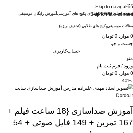
منو
Skip to navigation
صفحه اصلی DORDO
همه ی پکیج های آموزشی
آموزش رایگان موسیقی
Skip to main content
مقالات موسیقی
پکیج های طلایی (تخفیف ویژه)
0
موارد
0
تومان
جست و جو
حساب‌کاربری
منو
ورود / فرم ثبت نام
0
موارد
0
تومان
-40%
آموزش صداسازی {18 ساعت فیلم +
167 تمرین + 149 فایل صوتی + 54