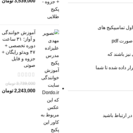
3,539,000
تومان
ول تمامیپکیج های
آموزش خوانندگی
و آواز؛ ۳۱ ساعت
ورت pdf
دوره تخصصی +
۴۷ ویدئو رایگان +
یز باشند که
جزوه و فایل
صوتی
ار داده شده تا شما
3,739,000
تومان
2,243,000
تومان
در ارتباط باشید