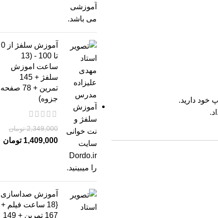
آموزش سلفژ از 0
تا 100 - (13
ساعت اموزش
سلفژ + 145
تمرین + 78 صفحه
جزوه)
پ خود دارید.
د.
2,349,000
تومان
1,409,000
تومان
آموزش صداسازی
{18 ساعت فیلم +
167 تمرین + 149