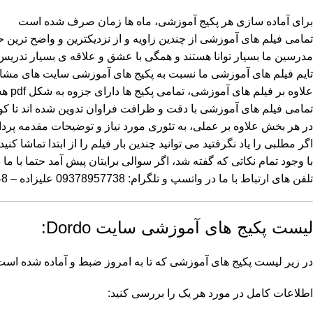
برای آماده سازی هر پکیج آموزشی، ماه ها زمان صرف شده است
تمامی فیلم های آموزشی از چندین زاویه و از نزدیکترین و واضح تری
مدرسین ما بسیار توانا هستند و همگی با عشق و علاقه ی بسیار تدریس ک
تایم فیلم های آموزشی ما نسبت به پکیج های آموزشی سایت های مشاب
علاوه بر فیلم های آموزشی، تمامی پکیج ها دارای جزوه به شکل pdf هستند و همچنین ممکن است فایل های صوتی نیز قرار داده باشیم.
تمامی فیلم های آموزشی با دقت و ظرافت فراوان تدوین شده اند تا کوچکت
در هر بخش علاوه بر عملی، به تئوری مورد نیاز و توضیحات مقدمه پرد
اگر مطلبی را یاد نگرفتید می توانید چندین بار فیلم را از ابتدا تماشا کن
با وجود تمام نکاتی که گفته شد، اگر سوالی برایتان پیش آمد حتما با ما 
تلفن های ارتباط با ما در واتسپ و تلگرام: 09378957738 علیزاده – 09387455448 عارف نیا
لیست پکیج های آموزشی سایت Dordo:
در زیر لیست پکیج های آموزشی که تا به امروز ضبط و آماده شده است را 
اطلاعات کامل در مورد هر یک را بررسی کنید: