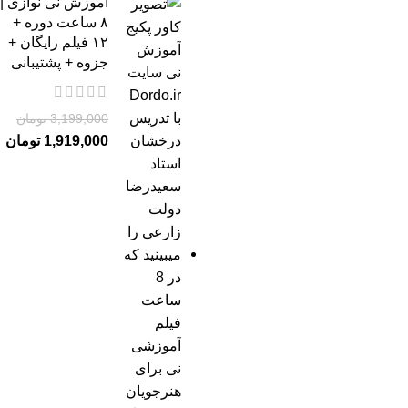
آموزش نی نوازی |
۸ ساعت دوره +
۱۲ فیلم رایگان +
جزوه + پشتیبانی
3,199,000
تومان
1,919,000
تومان