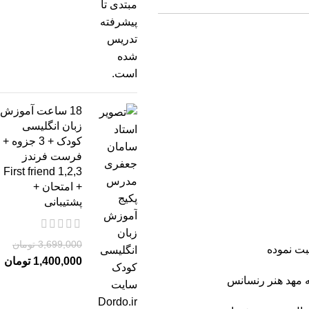
18 ساعت آموزش
زبان انگلیسی
کودک + 3 جزوه +
فرست فرندز
2,3,First friend 1
+ امتحان +
پشتیبانی
3,699,000
تومان
بت نموده
1,400,000
تومان
ه مهد هنر رنسانس