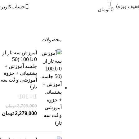
خفیف ویژه)
حساب‌کاربر
0
تومان
محصولات
آموزش سه تار از
0 تا 100 (50
جلسه آموزش +
پشتیبانی + جزوه
آموزشی و نُت سه
تار)
3,799,000
تومان
2,279,000
تومان