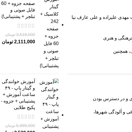
صفحه جزوه + 60
فایل صوتی و
تبلچر + پشتیبانی!)
که در دی ماه سال 1398 تحت نظر شرکت پارس هنر نجم به شناسه ملی 14010899754 با مدیریت مهدی علیزاده و علی عارف نیا
3,519,000
تومان
فرهنگی و هنری
2,111,000
تومان
، همچنین
آموزش خوانندگی
و گیتار پاپ - ۴۹
ساعت آموزش +
ژی و در دسترس بودن
پشتیبانی + جزوه -
پکیج طلایی
غی و آلودگی شهرها،
5,899,000
تومان