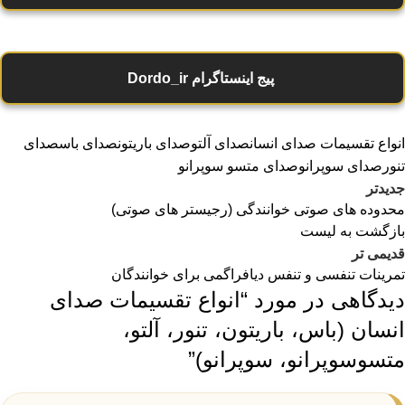
پیج اینستاگرام Dordo_ir
انواع تقسیمات صدای انسان
صدای آلتو
صدای باریتون
صدای باس
صدای
تنور
صدای سوپرانو
صدای متسو سوپرانو
جدیدتر
محدوده های صوتی خوانندگی (رجیستر های صوتی)
بازگشت به لیست
قدیمی تر
تمرینات تنفسی و تنفس دیافراگمی برای خوانندگان
دیدگاهی در مورد “
انواع تقسیمات صدای
انسان (باس، باریتون، تنور، آلتو،
متسوسوپرانو، سوپرانو)
”