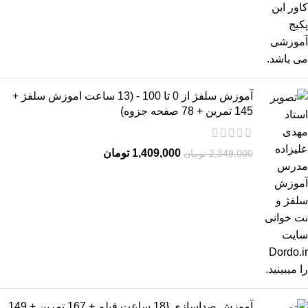
آموزش سلفژ از 0 تا 100 - (13 ساعت اموزش سلفژ +
145 تمرین + 78 صفحه جزوه)
1,409,000
تومان
2,349,000
تومان
آموزش صداسازی {18 ساعت فیلم + 167 تمرین + 149