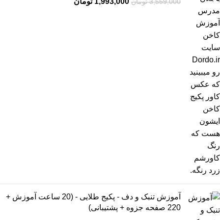
1,993,000
تومان
3,559,000
تومان
آموزش تنبک و دف - پکیج طلایی - (20 ساعت آموزش +
220 صفحه جزوه + پشتیبانی)