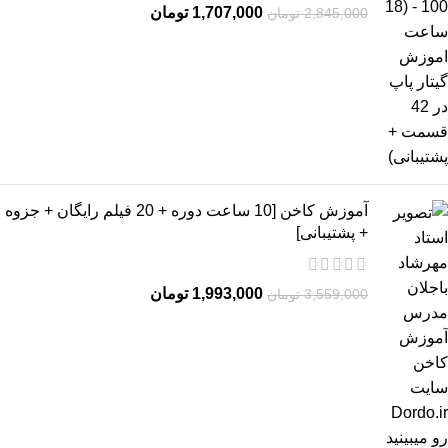
1,707,000
تومان
2,845,000
تومان
آموزش کاخن [10 ساعت دوره + 20 فیلم رایگان + جزوه
+ پشتیبانی]
1,993,000
تومان
3,559,000
تومان