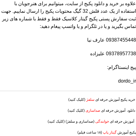
علاوه بر خرید و دانلود پکیج از سایت، میتوانیم برای هنرجویان با
استفاده از یک عدد فلش 32 گیگ محتویات پکیج را ارسال نماییم. جهت
ثبت سفارش پستی پکیج گیتار کلاسیک فقط و فقط با شماره های زیر
تماس بگیرید و یا در تلگرام و یا واتسپ پیغام دهید:
09387455448 عارف نیا
09378957738 علیزاده
پیج اینستاگرام:
dordo_ir
خرید پکیج آموزش حرفه ای
سلفژ
(کلیک کنید)
دانلود آموزش حرفه ای
صداسازی
(کلیک کنید)
آموزش حرفه ای
خوانندگی
(صداسازی و سلفژ) (کلیک کنید)
پکیج آموزش
گیتار پاپ
(۱۸ ساعت فیلم)